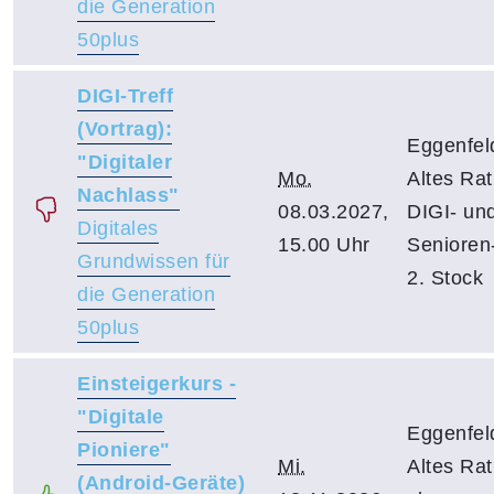
die Generation
50plus
DIGI-Treff
(Vortrag):
Eggenfel
"Digitaler
Mo.
Altes Ra
Nachlass"
08.03.2027,
DIGI- un
Digitales
15.00 Uhr
Senioren-
Grundwissen für
2. Stock
die Generation
50plus
Einsteigerkurs -
"Digitale
Eggenfel
Pioniere"
Mi.
Altes Ra
(Android-Geräte)