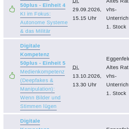
Di.
Altes Ra
50plus - Einheit 4
29.09.2026,
vhs-
KI im Fokus:
15.15 Uhr
Unterric
Autonome Systeme
1. Stock
& das Militär
Digitale
Kompetenz
Eggenfel
50plus - Einheit 5
Di.
Altes Ra
Medienkompetenz
13.10.2026,
vhs-
(Deepfakes &
13.30 Uhr
Unterric
Manipulation):
1. Stock
Wenn Bilder und
Stimmen lügen
Digitale