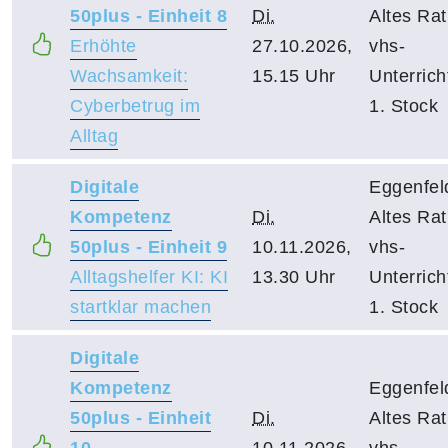
50plus - Einheit 8
Di.
Altes Ra
Erhöhte
27.10.2026,
vhs-
Wachsamkeit:
15.15 Uhr
Unterric
Cyberbetrug im
1. Stock
Alltag
Digitale
Eggenfel
Kompetenz
Di.
Altes Ra
50plus - Einheit 9
10.11.2026,
vhs-
Alltagshelfer KI: KI
13.30 Uhr
Unterric
startklar machen
1. Stock
Digitale
Kompetenz
Eggenfel
50plus - Einheit
Di.
Altes Ra
10
10.11.2026,
vhs-