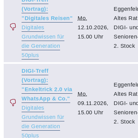
(Vortrag):
Eggenfel
"Digitales Reisen"
Mo.
Altes Ra
Digitales
12.10.2026,
DIGI- un
Grundwissen für
15.00 Uhr
Senioren-
die Generation
2. Stock
50plus
DIGI-Treff
(Vortrag):
Eggenfel
"Enkeltrick 2.0 via
Mo.
Altes Ra
WhatsApp & Co."
09.11.2026,
DIGI- un
Digitales
15.00 Uhr
Senioren-
Grundwissen für
2. Stock
die Generation
50plus