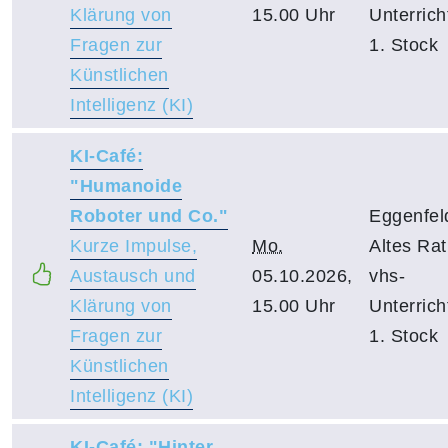
Klärung von
15.00 Uhr
Unterric
Fragen zur
1. Stock
Künstlichen
Intelligenz (KI)
KI-Café:
"Humanoide
Roboter und Co."
Eggenfel
Kurze Impulse,
Mo.
Altes Ra
Austausch und
05.10.2026,
vhs-
Klärung von
15.00 Uhr
Unterric
Fragen zur
1. Stock
Künstlichen
Intelligenz (KI)
KI-Café: "Hinter