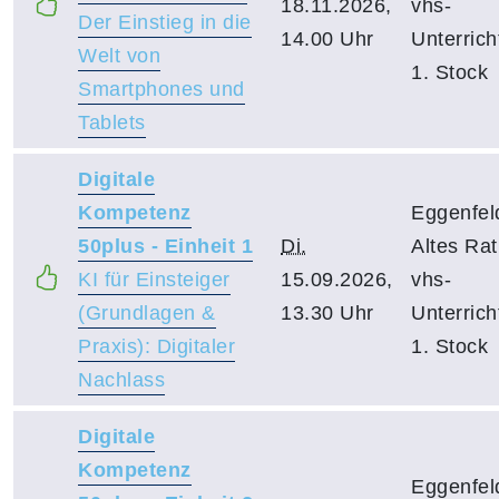
18.11.2026,
vhs-
Der Einstieg in die
14.00 Uhr
Unterric
Welt von
1. Stock
Smartphones und
Tablets
Digitale
Kompetenz
Eggenfel
50plus - Einheit 1
Di.
Altes Ra
KI für Einsteiger
15.09.2026,
vhs-
(Grundlagen &
13.30 Uhr
Unterric
Praxis): Digitaler
1. Stock
Nachlass
Digitale
Kompetenz
Eggenfel