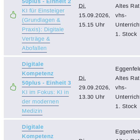
50plus - Einheit 2
Di.
Altes Ra
KI für Einsteiger
15.09.2026,
vhs-
(Grundlagen &
15.15 Uhr
Unterric
Praxis): Digitale
1. Stock
Verträge &
Abofallen
Digitale
Eggenfel
Kompetenz
Di.
Altes Ra
50plus - Einheit 3
29.09.2026,
vhs-
KI im Fokus: KI in
13.30 Uhr
Unterric
der modernen
1. Stock
Medizin
Digitale
Eggenfel
Kompetenz