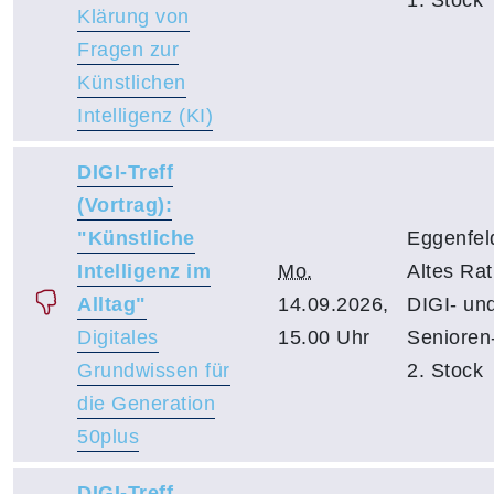
Klärung von
Fragen zur
Künstlichen
Intelligenz (KI)
DIGI-Treff
(Vortrag):
"Künstliche
Eggenfel
Intelligenz im
Mo.
Altes Ra
Alltag"
14.09.2026,
DIGI- un
Digitales
15.00 Uhr
Senioren-
Grundwissen für
2. Stock
die Generation
50plus
DIGI-Treff