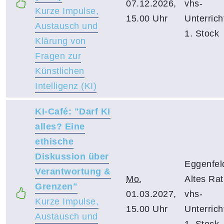
07.12.2026,
vhs-
Kurze Impulse,
15.00 Uhr
Unterric
Austausch und
1. Stock
Klärung von
Fragen zur
Künstlichen
Intelligenz (KI)
KI-Café: "Darf KI
alles? Eine
ethische
Diskussion über
Eggenfel
Verantwortung &
Mo.
Altes Ra
Grenzen"
01.03.2027,
vhs-
Kurze Impulse,
15.00 Uhr
Unterric
Austausch und
1. Stock