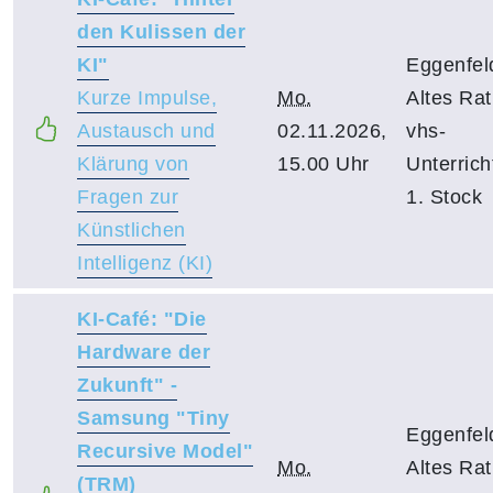
den Kulissen der
KI"
Eggenfel
Kurze Impulse,
Mo.
Altes Ra
Austausch und
02.11.2026,
vhs-
Klärung von
15.00 Uhr
Unterric
Fragen zur
1. Stock
Künstlichen
Intelligenz (KI)
KI-Café: "Die
Hardware der
Zukunft" -
Samsung "Tiny
Eggenfel
Recursive Model"
Mo.
Altes Ra
(TRM)