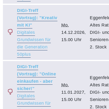
DIGI-Treff
(Vortrag): "Kreativ
Eggenfel
mit KI"
Mo.
Altes Ra
Digitales
14.12.2026,
DIGI- un
Grundwissen für
15.00 Uhr
Senioren-
die Generation
2. Stock
50plus
DIGI-Treff
(Vortrag): "Online
Eggenfel
einkaufen - aber
Mo.
Altes Ra
sicher!"
11.01.2027,
DIGI- un
Digitales
15.00 Uhr
Senioren-
Grundwissen für
2. Stock