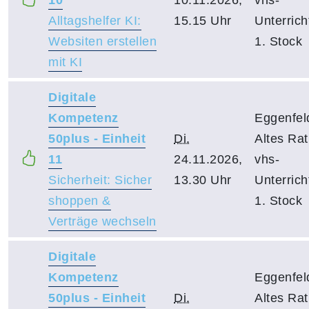
Alltagshelfer KI:
15.15 Uhr
Unterric
Websiten erstellen
1. Stock
mit KI
Digitale
Kompetenz
Eggenfel
50plus - Einheit
Di.
Altes Ra
11
24.11.2026,
vhs-
Sicherheit: Sicher
13.30 Uhr
Unterric
shoppen &
1. Stock
Verträge wechseln
Digitale
Kompetenz
Eggenfel
50plus - Einheit
Di.
Altes Ra