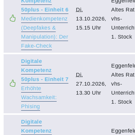
Kompetenz
Eggenfel
50plus - Einheit 6
Di.
Altes Ra
Medienkompetenz
13.10.2026,
vhs-
(Deepfakes &
15.15 Uhr
Unterric
Manipulation): Der
1. Stock
Fake-Check
Digitale
Eggenfel
Kompetenz
Di.
Altes Ra
50plus - Einheit 7
27.10.2026,
vhs-
Erhöhte
13.30 Uhr
Unterric
Wachsamkeit:
1. Stock
Phising
Digitale
Kompetenz
Eggenfel