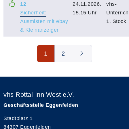
12
24.11.2026,
vhs-
Sicherheit:
15.15 Uhr
Unterric
Ausmisten mit ebay
1. Stock
& Kleinanzeigen
Seite 1 von 2
1
2
vhs Rottal-Inn West e.V.
Geschäftsstelle Eggenfelden
Stadtplatz 1
84307 Eggenfelden