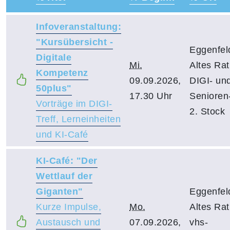
–
Infoveranstaltung:
"Kursübersicht -
Eggenfel
Digitale
Mi.
Altes Ra
Kompetenz
09.09.2026,
DIGI- un
50plus"
17.30 Uhr
Senioren-
Vorträge im DIGI-
2. Stock
Treff, Lerneinheiten
und KI-Café
KI-Café: "Der
Wettlauf der
Giganten"
Eggenfel
Kurze Impulse,
Mo.
Altes Ra
Austausch und
07.09.2026,
vhs-