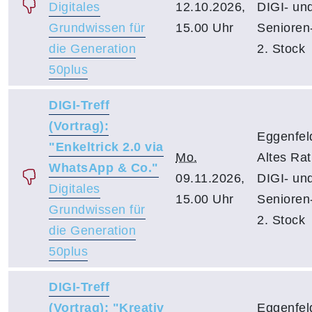
Digitales
12.10.2026,
DIGI- un
Grundwissen für
15.00 Uhr
Senioren-
die Generation
2. Stock
50plus
DIGI-Treff
(Vortrag):
Eggenfel
"Enkeltrick 2.0 via
Mo.
Altes Ra
WhatsApp & Co."
09.11.2026,
DIGI- un
Digitales
15.00 Uhr
Senioren-
Grundwissen für
2. Stock
die Generation
50plus
DIGI-Treff
(Vortrag): "Kreativ
Eggenfel