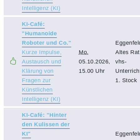
Intelligenz (KI)
KI-Café:
"Humanoide
Roboter und Co."
Eggenfel
Kurze Impulse,
Mo.
Altes Ra
Austausch und
05.10.2026,
vhs-
Klärung von
15.00 Uhr
Unterric
Fragen zur
1. Stock
Künstlichen
Intelligenz (KI)
KI-Café: "Hinter
den Kulissen der
KI"
Eggenfel