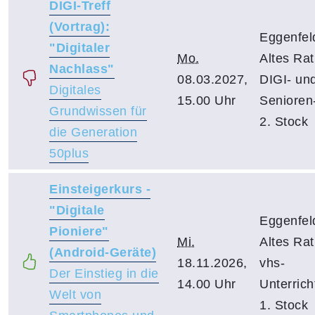
DIGI-Treff
(Vortrag):
Eggenfel
"Digitaler
Mo.
Altes Ra
Nachlass"
08.03.2027,
DIGI- un
Digitales
15.00 Uhr
Senioren-
Grundwissen für
2. Stock
die Generation
50plus
Einsteigerkurs -
"Digitale
Eggenfel
Pioniere"
Mi.
Altes Ra
(Android-Geräte)
18.11.2026,
vhs-
Der Einstieg in die
14.00 Uhr
Unterric
Welt von
1. Stock