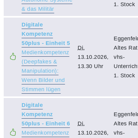
1. Stock
& das Militär
Digitale
Kompetenz
Eggenfel
50plus - Einheit 5
Di.
Altes Ra
Medienkompetenz
13.10.2026,
vhs-
(Deepfakes &
13.30 Uhr
Unterric
Manipulation):
1. Stock
Wenn Bilder und
Stimmen lügen
Digitale
Kompetenz
Eggenfel
50plus - Einheit 6
Di.
Altes Ra
Medienkompetenz
13.10.2026,
vhs-