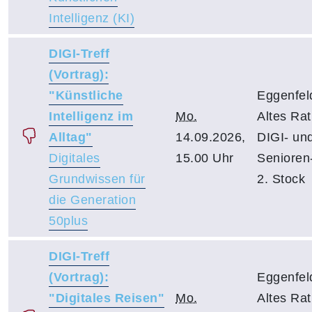
Intelligenz (KI)
DIGI-Treff
(Vortrag):
"Künstliche
Eggenfel
Intelligenz im
Mo.
Altes Ra
Alltag"
14.09.2026,
DIGI- un
Digitales
15.00 Uhr
Senioren-
Grundwissen für
2. Stock
die Generation
50plus
DIGI-Treff
(Vortrag):
Eggenfel
"Digitales Reisen"
Mo.
Altes Ra