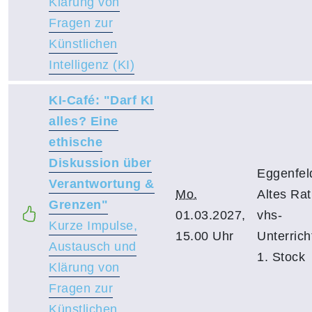
Klärung von
Fragen zur
Künstlichen
Intelligenz (KI)
KI-Café: "Darf KI
alles? Eine
ethische
Diskussion über
Eggenfel
Verantwortung &
Mo.
Altes Ra
Grenzen"
01.03.2027,
vhs-
Kurze Impulse,
15.00 Uhr
Unterric
Austausch und
1. Stock
Klärung von
Fragen zur
Künstlichen