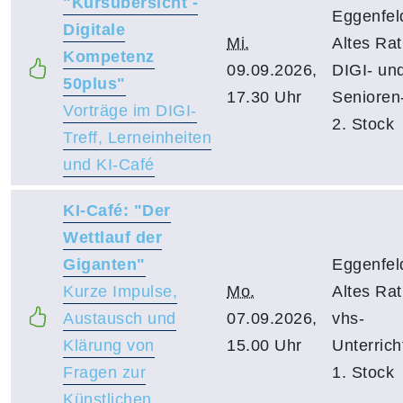
"Kursübersicht -
Eggenfel
Digitale
Mi.
Altes Ra
Kompetenz
09.09.2026,
DIGI- un
50plus"
17.30 Uhr
Senioren-
Vorträge im DIGI-
2. Stock
Treff, Lerneinheiten
und KI-Café
KI-Café: "Der
Wettlauf der
Giganten"
Eggenfel
Kurze Impulse,
Mo.
Altes Ra
Austausch und
07.09.2026,
vhs-
Klärung von
15.00 Uhr
Unterric
Fragen zur
1. Stock
Künstlichen