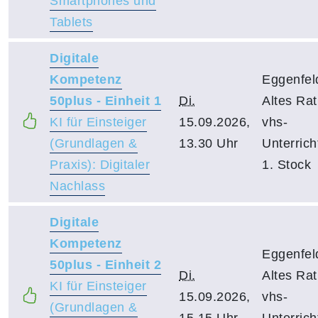
Smartphones und
Tablets
Digitale
Kompetenz
Eggenfel
50plus - Einheit 1
Di.
Altes Ra
KI für Einsteiger
15.09.2026,
vhs-
(Grundlagen &
13.30 Uhr
Unterric
Praxis): Digitaler
1. Stock
Nachlass
Digitale
Kompetenz
Eggenfel
50plus - Einheit 2
Di.
Altes Ra
KI für Einsteiger
15.09.2026,
vhs-
(Grundlagen &
15.15 Uhr
Unterric