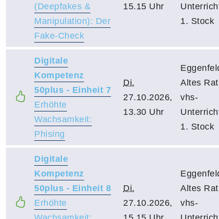
(Deepfakes &
15.15 Uhr
Unterric
Manipulation): Der
1. Stock
Fake-Check
Digitale
Eggenfel
Kompetenz
Di.
Altes Ra
50plus - Einheit 7
27.10.2026,
vhs-
Erhöhte
13.30 Uhr
Unterric
Wachsamkeit:
1. Stock
Phising
Digitale
Kompetenz
Eggenfel
50plus - Einheit 8
Di.
Altes Ra
Erhöhte
27.10.2026,
vhs-
Wachsamkeit:
15.15 Uhr
Unterric