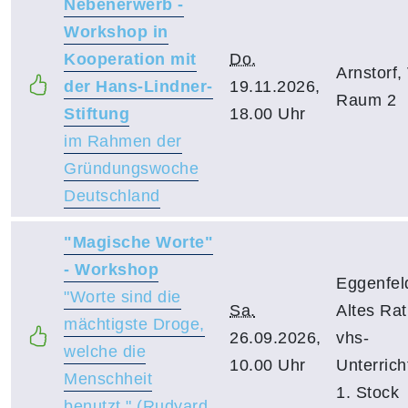
Nebenerwerb -
Workshop in
Kooperation mit
Do.
Arnstorf
der Hans-Lindner-
19.11.2026,
Raum 2
Stiftung
18.00 Uhr
im Rahmen der
Gründungswoche
Deutschland
"Magische Worte"
- Workshop
Eggenfel
"Worte sind die
Sa.
Altes Ra
mächtigste Droge,
26.09.2026,
vhs-
welche die
10.00 Uhr
Unterric
Menschheit
1. Stock
benutzt." (Rudyard