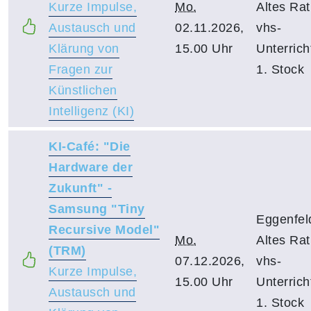
Kurze Impulse,
Mo.
Altes Ra
Austausch und
02.11.2026,
vhs-
Klärung von
15.00 Uhr
Unterric
Fragen zur
1. Stock
Künstlichen
Intelligenz (KI)
KI-Café: "Die
Hardware der
Zukunft" -
Samsung "Tiny
Eggenfel
Recursive Model"
Mo.
Altes Ra
(TRM)
07.12.2026,
vhs-
Kurze Impulse,
15.00 Uhr
Unterric
Austausch und
1. Stock