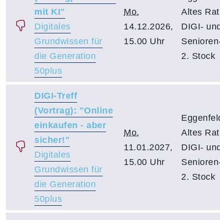
mit KI"
Mo.
Altes Ra
Digitales
14.12.2026,
DIGI- un
Grundwissen für
15.00 Uhr
Senioren-
die Generation
2. Stock
50plus
DIGI-Treff
(Vortrag): "Online
Eggenfel
einkaufen - aber
Mo.
Altes Ra
sicher!"
11.01.2027,
DIGI- un
Digitales
15.00 Uhr
Senioren-
Grundwissen für
2. Stock
die Generation
50plus