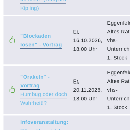
Kipling)
Eggenfel
Fr.
Altes Ra
"Blockaden
16.10.2026,
vhs-
lösen" - Vortrag
18.00 Uhr
Unterric
1. Stock
Eggenfel
"Orakeln" -
Fr.
Altes Ra
Vortrag
20.11.2026,
vhs-
Humbug oder doch
18.00 Uhr
Unterric
Wahrheit!?
1. Stock
Infoveranstaltung: