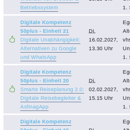
Betriebssystem
1.
Digitale Kompetenz
Eg
50plus - Einheit 21
Di.
Al
Digitale Unabhängigkeit:
16.02.2027,
vh
Alternativen zu Google
13.30 Uhr
Un
und WhatsApp
1.
Digitale Kompetenz
Eg
50plus - Einheit 20
Di.
Al
Smarte Reiseplanung 2.0:
02.02.2027,
vh
Digitale Reisebegleiter &
15.15 Uhr
Un
AsfinagApp
1.
Digitale Kompetenz
Eg