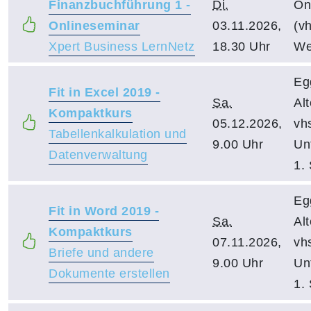
Finanzbuchführung 1 -
Di.
On
Onlineseminar
03.11.2026,
(vh
Xpert Business LernNetz
18.30 Uhr
We
Eg
Fit in Excel 2019 -
Sa.
Al
Kompaktkurs
05.12.2026,
vh
Tabellenkalkulation und
9.00 Uhr
Un
Datenverwaltung
1.
Eg
Fit in Word 2019 -
Sa.
Al
Kompaktkurs
07.11.2026,
vh
Briefe und andere
9.00 Uhr
Un
Dokumente erstellen
1.