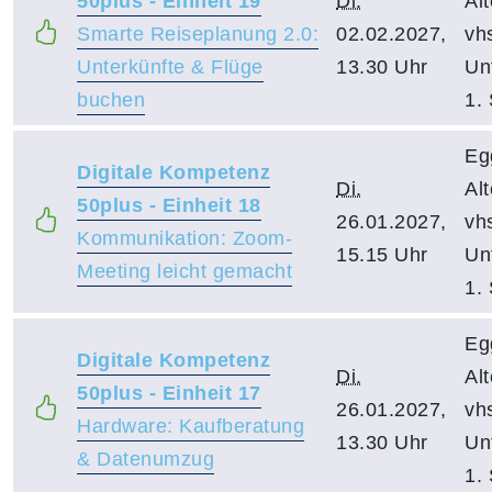
50plus - Einheit 19
Di.
Al
Smarte Reiseplanung 2.0:
02.02.2027,
vh
Unterkünfte & Flüge
13.30 Uhr
Un
buchen
1.
Eg
Digitale Kompetenz
Di.
Al
50plus - Einheit 18
26.01.2027,
vh
Kommunikation: Zoom-
15.15 Uhr
Un
Meeting leicht gemacht
1.
Eg
Digitale Kompetenz
Di.
Al
50plus - Einheit 17
26.01.2027,
vh
Hardware: Kaufberatung
13.30 Uhr
Un
& Datenumzug
1.