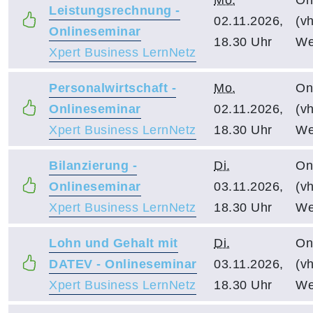
Leistungsrechnung -
02.11.2026,
(vh
Onlineseminar
18.30 Uhr
We
Xpert Business LernNetz
Personalwirtschaft -
Mo.
On
Onlineseminar
02.11.2026,
(vh
Xpert Business LernNetz
18.30 Uhr
We
Bilanzierung -
Di.
On
Onlineseminar
03.11.2026,
(vh
Xpert Business LernNetz
18.30 Uhr
We
Lohn und Gehalt mit
Di.
On
DATEV - Onlineseminar
03.11.2026,
(vh
Xpert Business LernNetz
18.30 Uhr
We