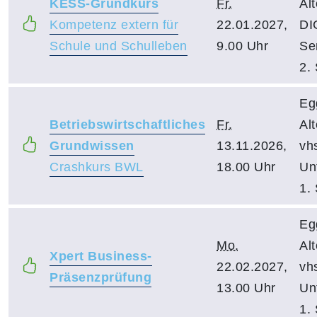
KESS-Grundkurs
Fr.
Al
Kompetenz extern für
22.01.2027,
DI
Schule und Schulleben
9.00 Uhr
Se
2.
Eg
Betriebswirtschaftliches
Fr.
Al
Grundwissen
13.11.2026,
vh
Crashkurs BWL
18.00 Uhr
Un
1.
Eg
Mo.
Al
Xpert Business-
22.02.2027,
vh
Präsenzprüfung
13.00 Uhr
Un
1.