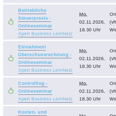
Betriebliche
Mo.
On
Steuerpraxis -
02.11.2026,
(vh
Onlineseminar
18.30 Uhr
We
Xpert Business LernNetz
Einnahmen/
Mo.
On
Überschussrechnung -
02.11.2026,
(vh
Onlineseminar
18.30 Uhr
We
Xpert Business LernNetz
Controlling -
Mo.
On
Onlineseminar
02.11.2026,
(vh
Xpert Business LernNetz
18.30 Uhr
We
Kosten- und
Mo.
On