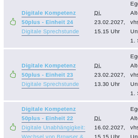
Eg
Digitale Kompetenz
Di.
Al
50plus - Einheit 24
23.02.2027,
vh
Digitale Sprechstunde
15.15 Uhr
Un
1.
Eg
Digitale Kompetenz
Di.
Al
50plus - Einheit 23
23.02.2027,
vh
Digitale Sprechstunde
13.30 Uhr
Un
1.
Digitale Kompetenz
Eg
50plus - Einheit 22
Di.
Al
Digitale Unabhängigkeit:
16.02.2027,
vh
Wechsel von Browser &
15.15 Uhr
Un