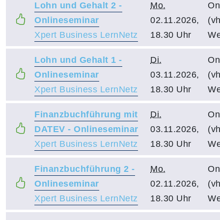
Lohn und Gehalt 2 -
Mo.
On
Onlineseminar
02.11.2026,
(vh
Xpert Business LernNetz
18.30 Uhr
We
Lohn und Gehalt 1 -
Di.
On
Onlineseminar
03.11.2026,
(vh
Xpert Business LernNetz
18.30 Uhr
We
Finanzbuchführung mit
Di.
On
DATEV - Onlineseminar
03.11.2026,
(vh
Xpert Business LernNetz
18.30 Uhr
We
Finanzbuchführung 2 -
Mo.
On
Onlineseminar
02.11.2026,
(vh
Xpert Business LernNetz
18.30 Uhr
We