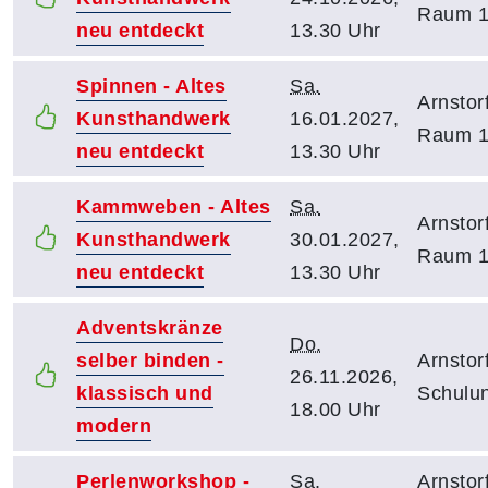
Raum 
neu entdeckt
13.30 Uhr
Spinnen - Altes
Sa.
Arnstor
Kunsthandwerk
16.01.2027,
Raum 
neu entdeckt
13.30 Uhr
Kammweben - Altes
Sa.
Arnstor
Kunsthandwerk
30.01.2027,
Raum 
neu entdeckt
13.30 Uhr
Adventskränze
Do.
selber binden -
Arnstor
26.11.2026,
klassisch und
Schulu
18.00 Uhr
modern
Perlenworkshop -
Sa.
Arnstor