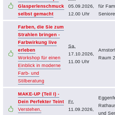
Glasperlenschmuck
05.09.2026,
für Fam
selbst gemacht
12.00 Uhr
Senior
Farben, die Sie zum
Strahlen bringen -
Farbwirkung live
Sa.
erleben
Arnstor
17.10.2026,
Workshop für einen
Raum 
11.00 Uhr
Einblick in moderne
Farb- und
Stilberatung
MAKE-UP (Teil I) -
Eggenfe
Dein Perfekter Teint
Fr.
Rathaus
Verstehen,
11.09.2026,
und Sen