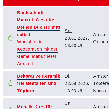
–
Buchschnitt-
Malerei: Gestalte
Deinen Buchschnitt
Sa.
selbst
Arnstorf
23.01.2027,
Workshop in
Gemein
13.00 Uhr
Kooperation mit der
Gemeindebücherei
Arnstorf
Dekorative Keramik
Di.
Arnstorf
frei Gestalten und
22.09.2026,
Töpfera
Töpfern
18.00 Uhr
Nusser
Sa.
Mosaik-Kurs für
Arnstor