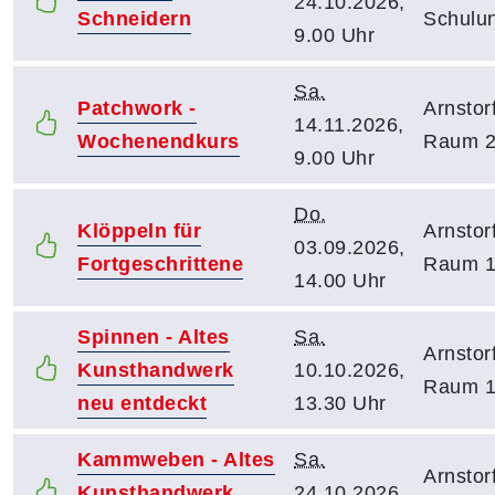
24.10.2026,
Schneidern
Schulu
9.00 Uhr
Sa.
Patchwork -
Arnstor
14.11.2026,
Wochenendkurs
Raum 
9.00 Uhr
Do.
Klöppeln für
Arnstor
03.09.2026,
Fortgeschrittene
Raum 
14.00 Uhr
Spinnen - Altes
Sa.
Arnstor
Kunsthandwerk
10.10.2026,
Raum 
neu entdeckt
13.30 Uhr
Kammweben - Altes
Sa.
Arnstor
Kunsthandwerk
24.10.2026,