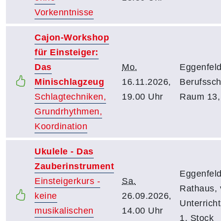
Vorkenntnisse
Cajon-Workshop
für Einsteiger:
Das
Mo.
Eggenfeld
Minischlagzeug
16.11.2026,
Berufssch
Schlagtechniken,
19.00 Uhr
Raum 13, 
Grundrhythmen,
Koordination
Ukulele - Das
Zauberinstrument
Eggenfeld
Einsteigerkurs -
Sa.
Rathaus, 
keine
26.09.2026,
Unterrich
musikalischen
14.00 Uhr
1. Stock