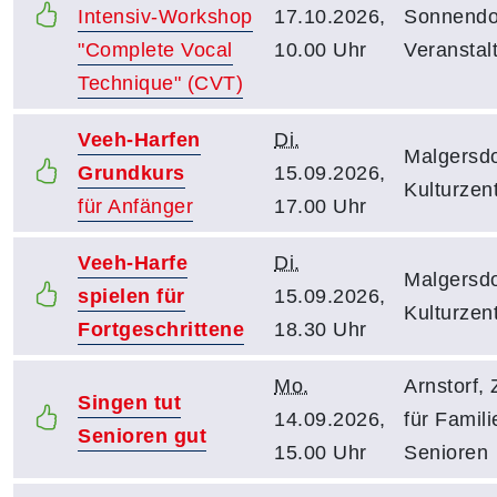
Intensiv-Workshop
17.10.2026,
Sonnendo
"Complete Vocal
10.00 Uhr
Veranstal
Technique" (CVT)
Veeh-Harfen
Di.
Malgersdo
Grundkurs
15.09.2026,
Kulturzen
für Anfänger
17.00 Uhr
Veeh-Harfe
Di.
Malgersdo
spielen für
15.09.2026,
Kulturzen
Fortgeschrittene
18.30 Uhr
Mo.
Arnstorf,
Singen tut
14.09.2026,
für Famil
Senioren gut
15.00 Uhr
Senioren