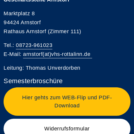
Marktplatz 8
94424 Arnstorf
Rathaus Arnstorf (Zimmer 111)
Tel.:
08723-961023
E-Mail:
arnstorf(at)vhs-rottalinn.de
Leitung: Thomas Unverdorben
Semesterbroschüre
Hier gehts zum WEB-Flip und PDF-
Download
Widerrufsformular