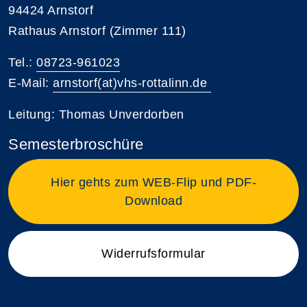
94424 Arnstorf
Rathaus Arnstorf (Zimmer 111)
Tel.:
08723-961023
E-Mail:
arnstorf(at)vhs-rottalinn.de
Leitung: Thomas Unverdorben
Semesterbroschüre
Hier gehts zum WEB-Flip und PDF-
Download
Widerrufsformular