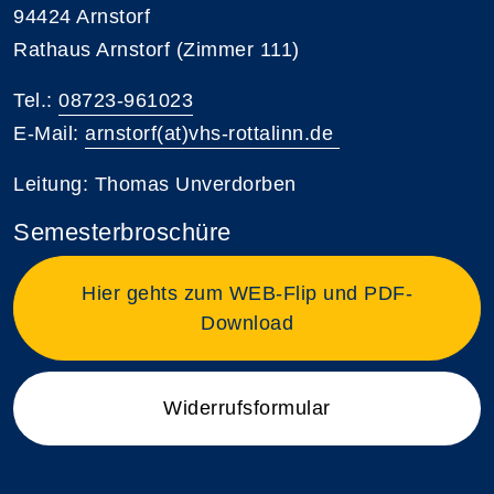
94424 Arnstorf
Rathaus Arnstorf (Zimmer 111)
Tel.:
08723-961023
E-Mail:
arnstorf(at)vhs-rottalinn.de
Leitung: Thomas Unverdorben
Semesterbroschüre
Hier gehts zum WEB-Flip und PDF-
Download
Widerrufsformular