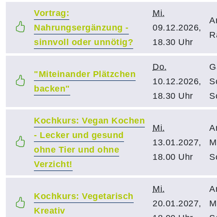
Vortrag:
Mi.
A
Nahrungsergänzung -
09.12.2026,
R
sinnvoll oder unnötig?
18.30 Uhr
Do.
G
"Miteinander Plätzchen
10.12.2026,
S
backen"
18.30 Uhr
S
Kochkurs: Vegan Kochen
Mi.
A
- Lecker und gesund
13.01.2027,
M
ohne Tier und ohne
18.00 Uhr
S
Verzicht!
Mi.
A
Kochkurs: Vegetarisch
20.01.2027,
M
Kreativ