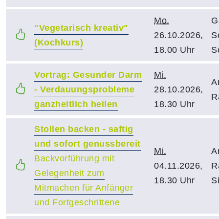
Mo.
G
"Vegetarisch kreativ"
26.10.2026,
S
(Kochkurs)
18.00 Uhr
S
Vortrag: Gesunder Darm
Mi.
A
- Verdauungsprobleme
28.10.2026,
R
ganzheitlich heilen
18.30 Uhr
Stollen backen - saftig
und sofort genussbereit
Mi.
A
Backvorführung mit
04.11.2026,
R
Gelegenheit zum
18.30 Uhr
S
Mitmachen für Anfänger
und Fortgeschrittene