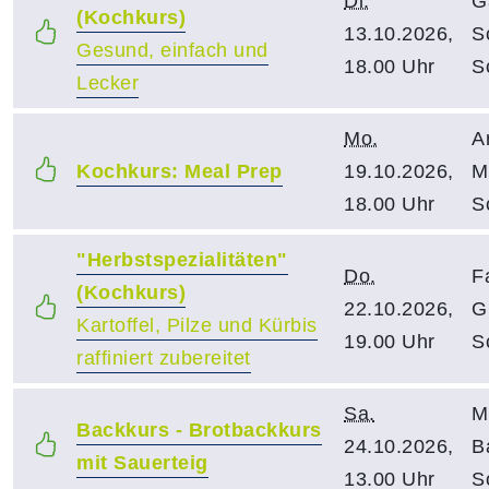
Di.
G
(Kochkurs)
13.10.2026,
S
Gesund, einfach und
18.00 Uhr
S
Lecker
Mo.
A
Kochkurs: Meal Prep
19.10.2026,
M
18.00 Uhr
S
"Herbstspezialitäten"
Do.
F
(Kochkurs)
22.10.2026,
G
Kartoffel, Pilze und Kürbis
19.00 Uhr
S
raffiniert zubereitet
Sa.
M
Backkurs - Brotbackkurs
24.10.2026,
B
mit Sauerteig
13.00 Uhr
S