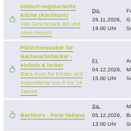
Indisch-vegetarische
Do.
F
Küche (Kochkurs)
26.11.2026,
G
Viel Geschmack mit und
19.00 Uhr
S
ohne Fleisch
Plätzchenzauber für
Nachwuchsbäcker -
Fr.
A
einfach & lecker
04.12.2026,
M
Back-Kurs für Kinder und
15.00 Uhr
S
Jugendliche von 6 bis 14
Jahren
Sa.
M
Backkurs - Pane Italiano
05.12.2026,
B
13.00 Uhr
S