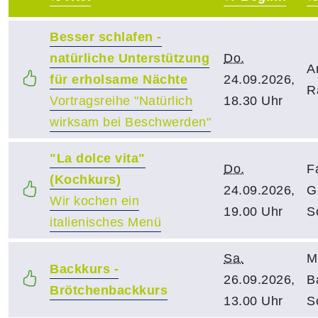
–
Besser schlafen -
natürliche Unterstützung
Do.
A
für erholsame Nächte
24.09.2026,
R
Vortragsreihe "Natürlich
18.30 Uhr
wirksam bei Beschwerden"
"La dolce vita"
Do.
F
(Kochkurs)
24.09.2026,
G
Wir kochen ein
19.00 Uhr
S
italienisches Menü
Sa.
M
Backkurs -
26.09.2026,
B
Brötchenbackkurs
13.00 Uhr
S