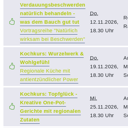
Verdauungsbeschwerden
natürlich behandeln -
Do.
R
was dem Bauch gut tut
12.11.2026,
R
Vortragsreihe "Natürlich
18.30 Uhr
wirksam bei Beschwerden"
Kochkurs: Wurzelwerk &
Do.
A
Wohlgefühl
19.11.2026,
M
Regionale Küche mit
18.30 Uhr
S
antientzündlicher Power
Kochkurs: Topfglück -
Mi.
A
Kreative One-Pot-
25.11.2026,
M
Gerichte mit regionalen
18.30 Uhr
S
Zutaten