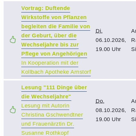
Vortrag: Duftende
Wirkstoffe von Pflanzen
begleiten die Familie von
Di.
A
der Geburt, über die
06.10.2026,
R
Wechseljahre bis zur
19.00 Uhr
S
Pflege von Angehörigen
In Kooperation mit der
Kollbach Apotheke Arnstorf
Lesung "111 Dinge über
die Wechseljahre"
Do.
A
Lesung mit Autorin
08.10.2026,
R
Christina Gschwendtner
19.00 Uhr
S
und Frauenärztin Dr.
Susanne Rothkopf