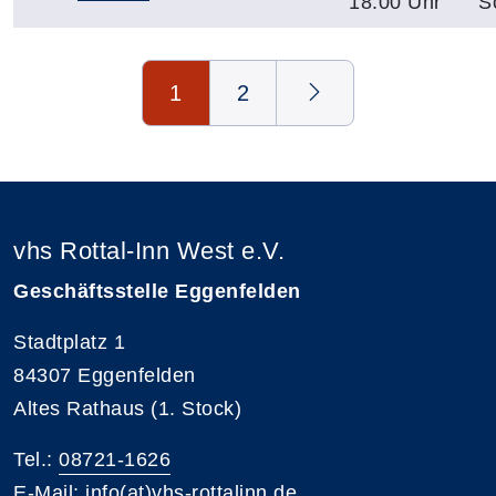
18.00 Uhr
S
Seite 1 von 2
1
2
vhs Rottal-Inn West e.V.
Geschäftsstelle Eggenfelden
Stadtplatz 1
84307 Eggenfelden
Altes Rathaus (1. Stock)
Tel.:
08721-1626
E-Mail:
info(at)vhs-rottalinn.de