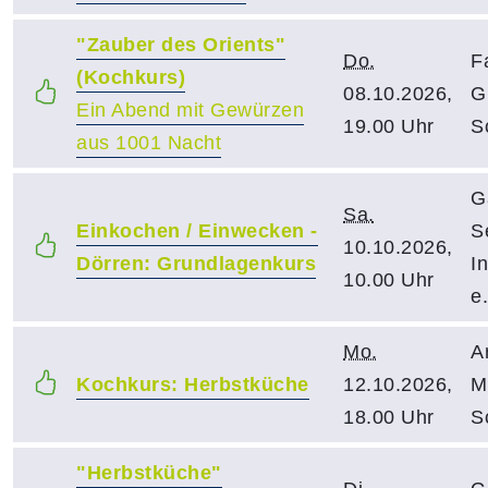
"Zauber des Orients"
Do.
F
(Kochkurs)
08.10.2026,
G
Ein Abend mit Gewürzen
19.00 Uhr
S
aus 1001 Nacht
G
Sa.
Einkochen / Einwecken -
S
10.10.2026,
Dörren: Grundlagenkurs
I
10.00 Uhr
e.
Mo.
A
Kochkurs: Herbstküche
12.10.2026,
M
18.00 Uhr
S
"Herbstküche"