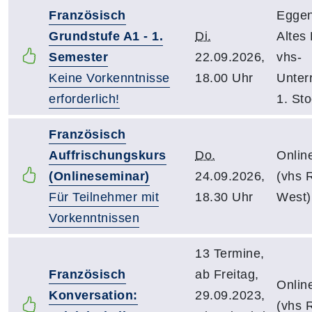
Französisch
Eggen
Grundstufe A1 - 1.
Di.
Altes
Semester
22.09.2026,
vhs-
Keine Vorkenntnisse
18.00 Uhr
Unter
erforderlich!
1. St
Französisch
Auffrischungskurs
Do.
Onlin
(Onlineseminar)
24.09.2026,
(vhs R
Für Teilnehmer mit
18.30 Uhr
West)
Vorkenntnissen
13 Termine,
Französisch
ab Freitag,
Onlin
Konversation:
29.09.2023,
(vhs R