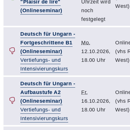
"Plaisir de lire"
Uhrzeit wird
West)
(Onlineseminar)
noch
festgelegt
Deutsch für Ungarn -
Fortgeschrittene B1
Mo.
Onlin
(Onlineseminar)
12.10.2026,
(vhs R
Vertiefungs- und
18.00 Uhr
West)
Intensivierungskurs
Deutsch für Ungarn -
Aufbaustufe A2
Fr.
Onlin
(Onlineseminar)
16.10.2026,
(vhs R
Vertiefungs- und
18.00 Uhr
West)
Intensivierungskurs