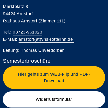
Marktplatz 8
94424 Arnstorf
Rathaus Arnstorf (Zimmer 111)
Tel.:
08723-961023
E-Mail:
arnstorf(at)vhs-rottalinn.de
Leitung: Thomas Unverdorben
Semesterbroschüre
Hier gehts zum WEB-Flip und PDF-
Download
Widerrufsformular