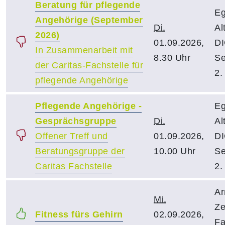
Beratung für pflegende
Eg
Angehörige (September
Di.
Al
2026)
01.09.2026,
DI
In Zusammenarbeit mit
8.30 Uhr
Se
der Caritas-Fachstelle für
2.
pflegende Angehörige
Pflegende Angehörige -
Eg
Gesprächsgruppe
Di.
Al
Offener Treff und
01.09.2026,
DI
Beratungsgruppe der
10.00 Uhr
Se
Caritas Fachstelle
2.
Ar
Mi.
Ze
Fitness fürs Gehirn
02.09.2026,
Fa