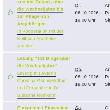
von der Geburt, über
Di.
Ar
die Wechseljahre bis
06.10.2026,
Ra
zur Pflege von
19.00 Uhr
Si
Angehörigen
In Kooperation mit der
Kollbach Apotheke
Arnstorf
Lesung "111 Dinge über
die Wechseljahre"
Do.
Ar
Lesung mit Autorin
08.10.2026,
Ra
Christina Gschwendtner
19.00 Uhr
Si
und Frauenärztin Dr.
Susanne Rothkopf
Einkochen / Einwecken
Sa.
Ga