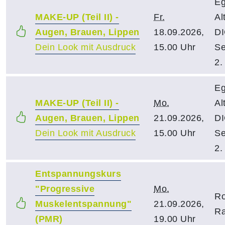
Eg
MAKE-UP (Teil II) -
Fr.
Al
Augen, Brauen, Lippen
18.09.2026,
DI
Dein Look mit Ausdruck
15.00 Uhr
Se
2.
Eg
MAKE-UP (Teil II) -
Mo.
Al
Augen, Brauen, Lippen
21.09.2026,
DI
Dein Look mit Ausdruck
15.00 Uhr
Se
2.
Entspannungskurs
"Progressive
Mo.
Ro
Muskelentspannung"
21.09.2026,
Ra
(PMR)
19.00 Uhr