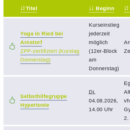
Titel
Beginn
–
Kurseinstieg
Yoga in Ried bei
jederzeit
Arnstorf
möglich
Ar
ZPP-zertifiziert (Kurstag
(12er-Block
Ze
Donnerstag)
am
Donnerstag)
Eg
Di.
Al
Selbsthilfegruppe
04.08.2026,
vh
Hypertonie
14.00 Uhr
Gy
2.