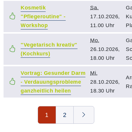
Kosmetik
Sa.
Ga
"Pflegeroutine" -
17.10.2026,
Ku
Workshop
11.00 Uhr
Pl
Mo.
Ga
"Vegetarisch kreativ"
26.10.2026,
Sc
(Kochkurs)
18.00 Uhr
Sc
Vortrag: Gesunder Darm
Mi.
Ar
- Verdauungsprobleme
28.10.2026,
R
ganzheitlich heilen
18.30 Uhr
Seite 1 von 2
1
2