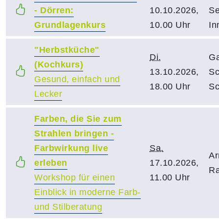
- Dörren:
10.10.2026,
Se
Grundlagenkurs
10.00 Uhr
In
"Herbstküche"
Di.
Ga
(Kochkurs)
13.10.2026,
Sc
Gesund, einfach und
18.00 Uhr
Sc
Lecker
Farben, die Sie zum
Strahlen bringen -
Farbwirkung live
Sa.
Ar
erleben
17.10.2026,
R
Workshop für einen
11.00 Uhr
Einblick in moderne Farb-
und Stilberatung