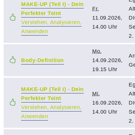
MAKE-UP (Teil I) - Dein
Fr.
Al
Perfekter Teint
11.09.2026,
DI
Verstehen, Analysieren,
14.00 Uhr
Se
Anwenden
2.
Mo.
Ar
Body-Definition
14.09.2026,
Ge
19.15 Uhr
Eg
MAKE-UP (Teil I) - Dein
Mi.
Al
Perfekter Teint
16.09.2026,
DI
Verstehen, Analysieren,
14.00 Uhr
Se
Anwenden
2.