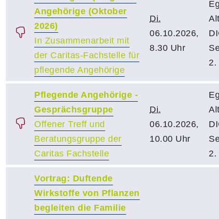
Eg
Angehörige (Oktober
Di.
Al
2026)
06.10.2026,
DI
In Zusammenarbeit mit
8.30 Uhr
Se
der Caritas-Fachstelle für
2.
pflegende Angehörige
Pflegende Angehörige -
Eg
Gesprächsgruppe
Di.
Al
Offener Treff und
06.10.2026,
DI
Beratungsgruppe der
10.00 Uhr
Se
Caritas Fachstelle
2.
Vortrag: Duftende
Wirkstoffe von Pflanzen
begleiten die Familie