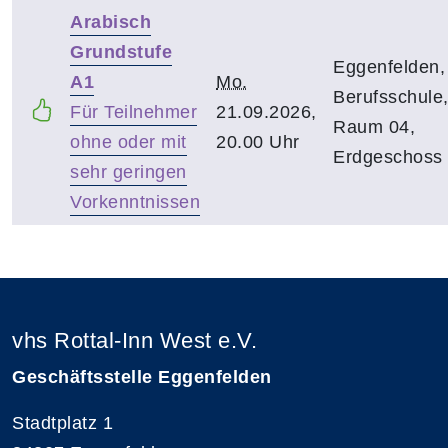
Arabisch
Grundstufe
Eggenfelden,
A1
Mo.
Berufsschule
Für Teilnehmer
21.09.2026,
Raum 04,
ohne oder mit
20.00 Uhr
Erdgeschoss
sehr geringen
Vorkenntnissen
vhs Rottal-Inn West e.V.
Geschäftsstelle Eggenfelden
Stadtplatz 1