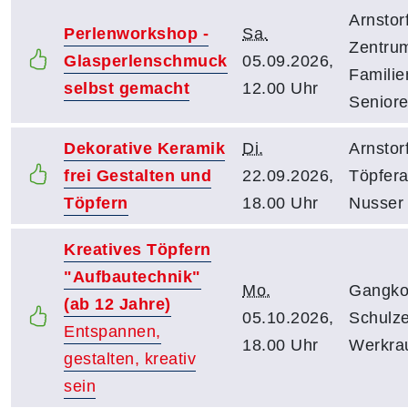
Arnstorf
Perlenworkshop -
Sa.
Zentrum
Glasperlenschmuck
05.09.2026,
Familie
selbst gemacht
12.00 Uhr
Senior
Dekorative Keramik
Di.
Arnstorf
frei Gestalten und
22.09.2026,
Töpfera
Töpfern
18.00 Uhr
Nusser
Kreatives Töpfern
"Aufbautechnik"
Mo.
Gangko
(ab 12 Jahre)
05.10.2026,
Schulz
Entspannen,
18.00 Uhr
Werkr
gestalten, kreativ
sein