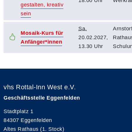
18.00 Uhr
Werkr
gestalten, kreativ
sein
Sa.
Arnstorf
Mosaik-Kurs für
20.02.2027,
Rathau
Anfänger*innen
13.30 Uhr
Schulu
vhs Rottal-Inn West e.V.
Geschäftsstelle Eggenfelden
Stadtplatz 1
84307 Eggenfelden
Altes Rathaus (1. Stock)