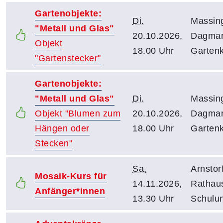
Gartenobjekte:
Di.
Massin
"Metall und Glas"
20.10.2026,
Dagma
Objekt
18.00 Uhr
Garten
"Gartenstecker"
Gartenobjekte:
"Metall und Glas"
Di.
Massin
Objekt "Blumen zum
20.10.2026,
Dagma
Hängen oder
18.00 Uhr
Garten
Stecken"
Sa.
Arnstorf
Mosaik-Kurs für
14.11.2026,
Rathau
Anfänger*innen
13.30 Uhr
Schulu