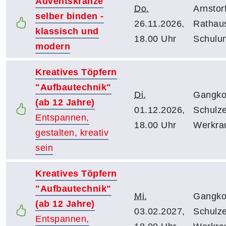
Adventskränze
Do.
Arnstorf
selber binden -
26.11.2026,
Rathau
klassisch und
18.00 Uhr
Schulu
modern
Kreatives Töpfern
"Aufbautechnik"
Di.
Gangko
(ab 12 Jahre)
01.12.2026,
Schulz
Entspannen,
18.00 Uhr
Werkr
gestalten, kreativ
sein
Kreatives Töpfern
"Aufbautechnik"
Mi.
Gangko
(ab 12 Jahre)
03.02.2027,
Schulz
Entspannen,