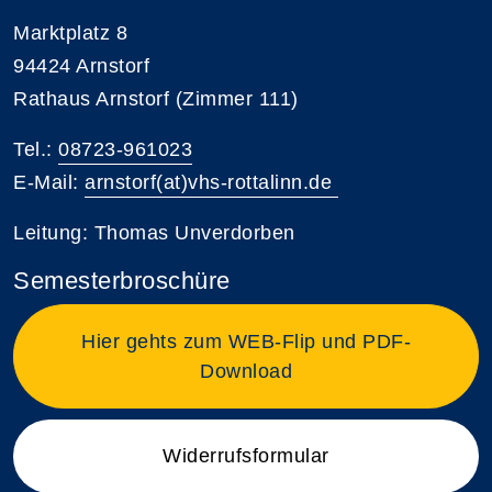
Marktplatz 8
94424 Arnstorf
Rathaus Arnstorf (Zimmer 111)
Tel.:
08723-961023
E-Mail:
arnstorf(at)vhs-rottalinn.de
Leitung: Thomas Unverdorben
Semesterbroschüre
Hier gehts zum WEB-Flip und PDF-
Download
Widerrufsformular