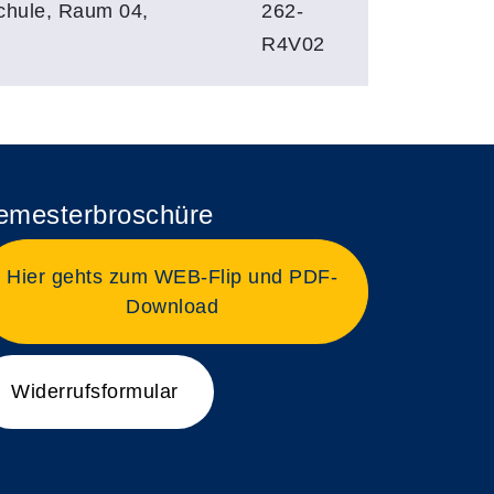
chule, Raum 04,
262-
R4V02
emesterbroschüre
Hier gehts zum WEB-Flip und PDF-
Download
Widerrufsformular