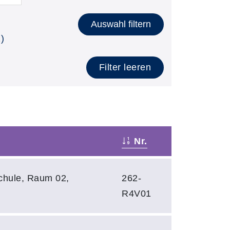
Auswahl filtern
)
Filter leeren
Nr.
chule, Raum 02,
262-
R4V01