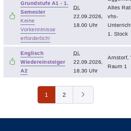
Grundstufe A1 - 1.
Di.
Altes Rat
Semester
22.09.2026,
vhs-
Keine
18.00 Uhr
Unterrich
Vorkenntnisse
1. Stock
erforderlich!
Englisch
Di.
Arnstorf
Wiedereinsteiger
22.09.2026,
Raum 1
A2
18.30 Uhr
Seite 1 von 2
1
2