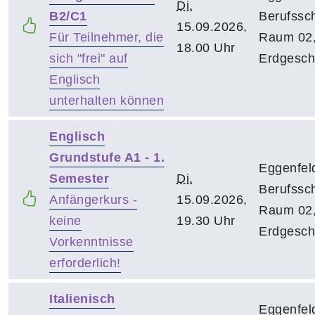
Di.
B2/C1
Berufssch
15.09.2026,
Für Teilnehmer, die
Raum 02
18.00 Uhr
sich "frei" auf
Erdgesch
Englisch
unterhalten können
Englisch
Grundstufe A1 - 1.
Eggenfel
Semester
Di.
Berufssch
Anfängerkurs -
15.09.2026,
Raum 02
keine
19.30 Uhr
Erdgesch
Vorkenntnisse
erforderlich!
Italienisch
Eggenfel