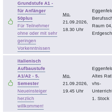
Grundstufe A1 -
für Anfänger
Eggenfel
Mo.
50plus
Berufssch
21.09.2026,
Für Teilnehmer
Raum 04
18.30 Uhr
ohne oder mit sehr
Erdgesch
geringen
Vorkenntnissen
Italienisch
Aufbaustufe
Eggenfel
A1/A2 - 5.
Mo.
Altes Rat
Semester
21.09.2026,
vhs-
Neueinsteiger
19.45 Uhr
Unterrich
herzlich
1. Stock
willkommen!