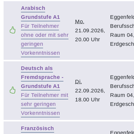
Arabisch
Grundstufe A1
Eggenfel
Mo.
Für Teilnehmer
Berufssch
21.09.2026,
ohne oder mit sehr
Raum 04
20.00 Uhr
geringen
Erdgesch
Vorkenntnissen
Deutsch als
Fremdsprache -
Eggenfel
Di.
Grundstufe A1
Berufssch
22.09.2026,
Für Teilnehmer mit
Raum 04
18.00 Uhr
sehr geringen
Erdgesch
Vorkenntnissen
Französisch
Eggenfel