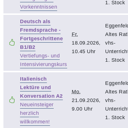
1. Stock
Vorkenntnissen
Deutsch als
Eggenfel
Fremdsprache -
Fr.
Altes Rat
Fortgeschrittene
18.09.2026,
vhs-
B1/B2
10.45 Uhr
Unterrich
Vertiefungs- und
1. Stock
Intensivierungskurs
Italienisch
Eggenfel
Lektüre und
Mo.
Altes Rat
Konversation A2
21.09.2026,
vhs-
Neueinsteiger
9.00 Uhr
Unterrich
herzlich
1. Stock
willkommen!