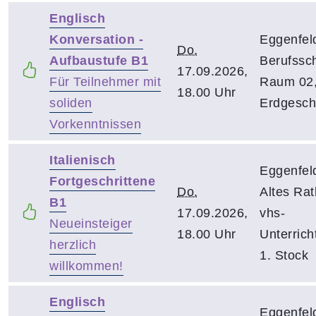
Englisch
Konversation -
Eggenfel
Do.
Aufbaustufe B1
Berufssch
17.09.2026,
Für Teilnehmer mit
Raum 02
18.00 Uhr
soliden
Erdgesch
Vorkenntnissen
Italienisch
Eggenfel
Fortgeschrittene
Do.
Altes Rat
B1
17.09.2026,
vhs-
Neueinsteiger
18.00 Uhr
Unterrich
herzlich
1. Stock
willkommen!
Englisch
Eggenfel