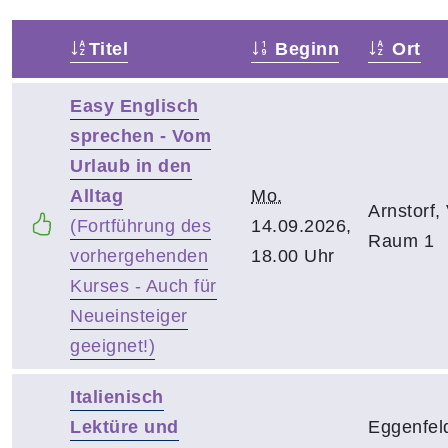
Titel
Beginn
Ort
–
Easy Englisch
sprechen - Vom
Urlaub in den
Alltag
Mo.
Arnstorf
(Fortführung des
14.09.2026,
Raum 1
vorhergehenden
18.00 Uhr
Kurses - Auch für
Neueinsteiger
geeignet!)
Italienisch
Lektüre und
Eggenfel