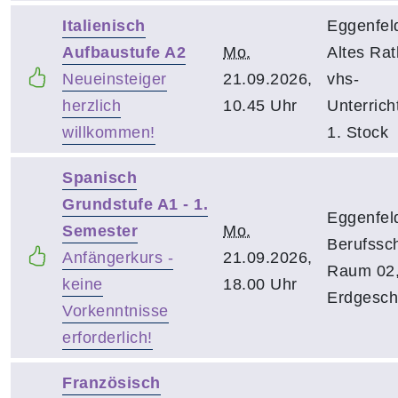
Italienisch
Eggenfel
Aufbaustufe A2
Mo.
Altes Rat
Neueinsteiger
21.09.2026,
vhs-
herzlich
10.45 Uhr
Unterrich
willkommen!
1. Stock
Spanisch
Grundstufe A1 - 1.
Eggenfel
Semester
Mo.
Berufssch
Anfängerkurs -
21.09.2026,
Raum 02
keine
18.00 Uhr
Erdgesch
Vorkenntnisse
erforderlich!
Französisch