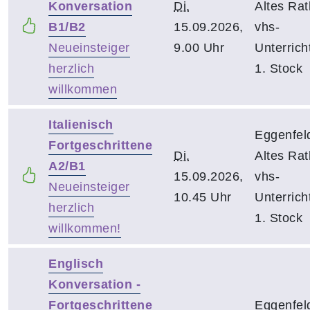
Konversation
Di.
Altes Rat
B1/B2
15.09.2026,
vhs-
Neueinsteiger
9.00 Uhr
Unterrich
herzlich
1. Stock
willkommen
Italienisch
Eggenfel
Fortgeschrittene
Di.
Altes Rat
A2/B1
15.09.2026,
vhs-
Neueinsteiger
10.45 Uhr
Unterrich
herzlich
1. Stock
willkommen!
Englisch
Konversation -
Fortgeschrittene
Eggenfel