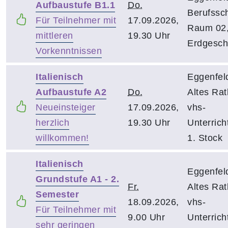
Aufbaustufe B1.1
Do.
Berufssch
Für Teilnehmer mit
17.09.2026,
Raum 02
mittleren
19.30 Uhr
Erdgesch
Vorkenntnissen
Italienisch
Eggenfel
Aufbaustufe A2
Do.
Altes Rat
Neueinsteiger
17.09.2026,
vhs-
herzlich
19.30 Uhr
Unterrich
willkommen!
1. Stock
Italienisch
Eggenfel
Grundstufe A1 - 2.
Fr.
Altes Rat
Semester
18.09.2026,
vhs-
Für Teilnehmer mit
9.00 Uhr
Unterrich
sehr geringen